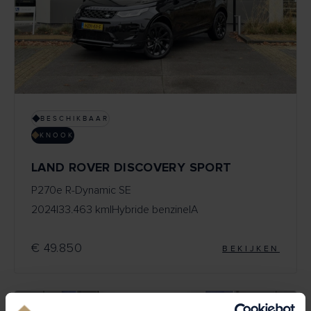
BESCHIKBAAR
KNOOK
LAND ROVER DISCOVERY SPORT
P270e R-Dynamic SE
2024
|
33.463 km
|
Hybride benzine
|
A
€ 49.850
BEKIJKEN