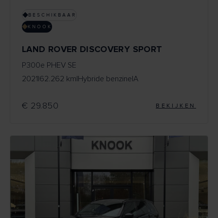
BESCHIKBAAR
KNOOK
LAND ROVER DISCOVERY SPORT
P300e PHEV SE
2021
|
62.262 km
|
Hybride benzine
|
A
€ 29.850
BEKIJKEN