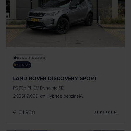
BESCHIKBAAR
KNOOK
LAND ROVER DISCOVERY SPORT
P270e PHEV Dynamic SE
2025
|
19.859 km
|
Hybride benzine
|
A
€ 54.850
BEKIJKEN