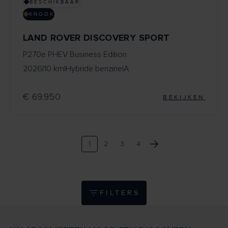
BESCHIKBAAR
KNOOK
LAND ROVER DISCOVERY SPORT
P270e PHEV Business Edition
2026
|
10 km
|
Hybride benzine
|
A
€ 69.950
BEKIJKEN
1
2
3
4
FILTERS