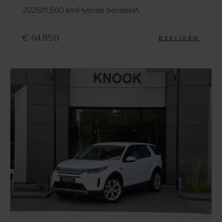
2026
|
11.500 km
|
Hybride benzine
|
A
€ 64.850
BEKIJKEN