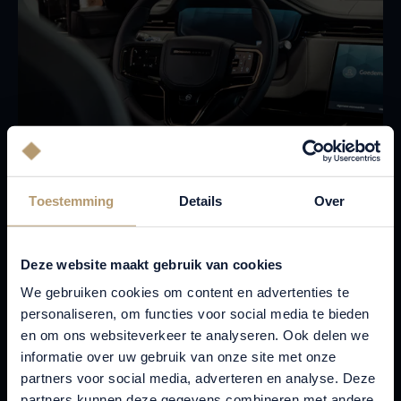
Toestemming
Details
Over
WAAROM KIEZEN VOOR EEN
RANGE
Deze website maakt gebruik van cookies
ROVER SV
?
We gebruiken cookies om content en advertenties te
Onovertroffen luxe:
van keramische details in het
personaliseren, om functies voor social media te bieden
en om ons websiteverkeer te analyseren. Ook delen we
interieur tot met de hand afgewerkte bekleding , SV-
informatie over uw gebruik van onze site met onze
modellen tillen luxe naar een nieuw niveau.
partners voor social media, adverteren en analyse. Deze
Uniek design:
de Range Rover SV is herkenbaar aan
partners kunnen deze gegevens combineren met andere