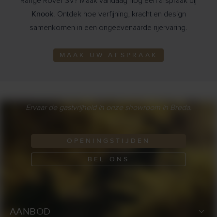
Range Rover SV? Maak vandaag nog een afspraak bij
Knook
. Ontdek hoe verfijning, kracht en design
samenkomen in een ongeëvenaarde rijervaring.
MAAK UW AFSPRAAK
Ervaar de gastvrijheid in onze showroom in Breda.
OPENINGSTIJDEN
BEL ONS
AANBOD