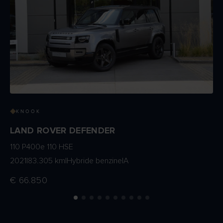
KNOOK
LAND ROVER DEFENDER
110 P400e 110 HSE
2021
|
83.305 km
|
Hybride benzine
|
A
€ 66.850