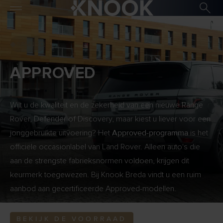
AANBOD
APPROVED
Wilt u de kwaliteit en de zekerheid van een nieuwe Range
Rover, Defender of Discovery, maar kiest u liever voor een
Approved-programma
jonggebruikte uitvoering? Het
is het
officiële occasionlabel van Land Rover. Alleen auto's die
aan de strengste fabrieksnormen voldoen, krijgen dit
keurmerk toegewezen. Bij Knook Breda vindt u een ruim
aanbod aan gecertificeerde Approved-modellen.
BEKIJK DE VOORRAAD