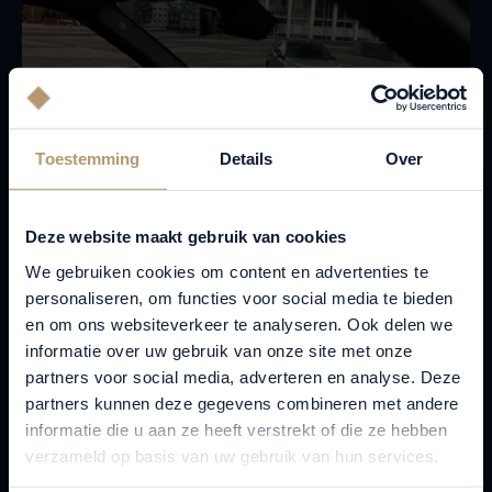
Toestemming
Details
Over
Deze website maakt gebruik van cookies
We gebruiken cookies om content en advertenties te
WAAROM EEN APPROVED OCCASION KOPEN
personaliseren, om functies voor social media te bieden
BIJ KNOOK BREDA?
en om ons websiteverkeer te analyseren. Ook delen we
informatie over uw gebruik van onze site met onze
Als officiële Land Rover dealer voor West-Brabant bieden
partners voor social media, adverteren en analyse. Deze
wij u maximale transparantie en service rondom uw
partners kunnen deze gegevens combineren met andere
aanschaf:
informatie die u aan ze heeft verstrekt of die ze hebben
verzameld op basis van uw gebruik van hun services.
Strikte kwaliteitsselectie:
Wij selecteren onze Approved