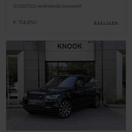
2026
|
7.500 km
|
Hybride benzine
|
A
€ 154.850
BEKIJKEN