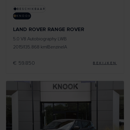
BESCHIKBAAR
KNOOK
LAND ROVER RANGE ROVER
5.0 V8 Autobiography LWB
2015
|
135.868 km
|
Benzine
|
A
€ 59.850
BEKIJKEN