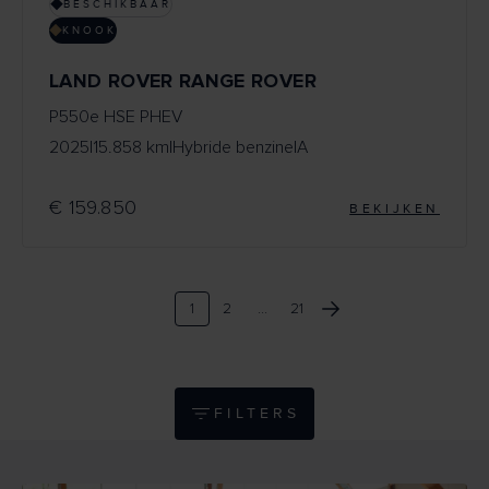
BESCHIKBAAR
KNOOK
LAND ROVER RANGE ROVER
P550e HSE PHEV
2025
|
15.858 km
|
Hybride benzine
|
A
€ 159.850
BEKIJKEN
1
2
...
21
FILTERS