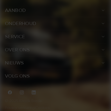
AANBOD
ONDERHOUD
SERVICE
OVER ONS
NIEUWS
VOLG ONS
© 2025 Knook Breda
Privacy verklaring
|
Cookies