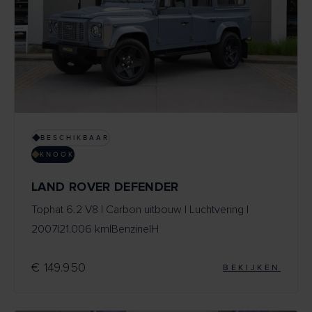
BESCHIKBAAR
KNOOK
LAND ROVER DEFENDER
Tophat 6.2 V8 | Carbon uitbouw | Luchtvering |
2007
|
21.006 km
|
Benzine
|
H
€ 149.950
BEKIJKEN