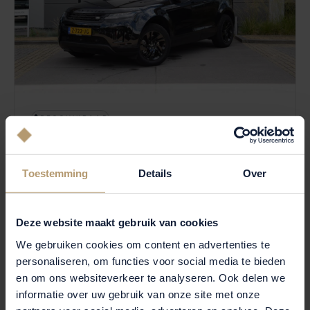
BESCHIKBAAR
KNOOK
LAND ROVER RANGE ROVER EVOQUE
Toestemming
Details
Over
P300e PHEV AWD S
2024
|
32.924 km
|
Hybride benzine
|
A
Deze website maakt gebruik van cookies
We gebruiken cookies om content en advertenties te
€ 49.750
BEKIJKEN
personaliseren, om functies voor social media te bieden
en om ons websiteverkeer te analyseren. Ook delen we
informatie over uw gebruik van onze site met onze