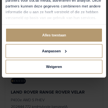
partners voor social media, adverteren en analyse. Deze
partners kunnen deze gegevens combineren met andere
informatie die u aan ze heeft verstrekt of die ze hebben
verzameld op basis van uw gebruik van hun services.
Alles toestaan
Aanpassen
Weigeren
BESCHIKBAAR
KNOOK
LAND ROVER RANGE ROVER VELAR
P400e AWD S PHEV
2024
|
44.772 km
|
Hybride benzine
|
A