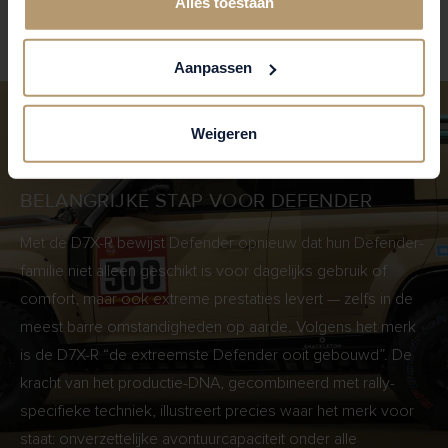
Alles toestaan
wereld.
Aanpassen
Weigeren
BELANGRIJKE STAP VOOR DEFENDER
Met de D7X-R bewijst Defender opnieuw dat hun Defender-
familie niet alleen geschikt is voor dagelijks gebruik of
comfort, maar ook extreme prestaties levert — zelfs in de
meest barre omstandigheden op aarde. Volgens het merk
is de D7X-R “de extreemste Defender ooit gebouwd”. De
kracht van het productie-DNA, gecombineerd met rally-
specifieke techniek, illustreert precies waar het merk voor
staat: onverzettelijke avontuurcapaciteit onder alle