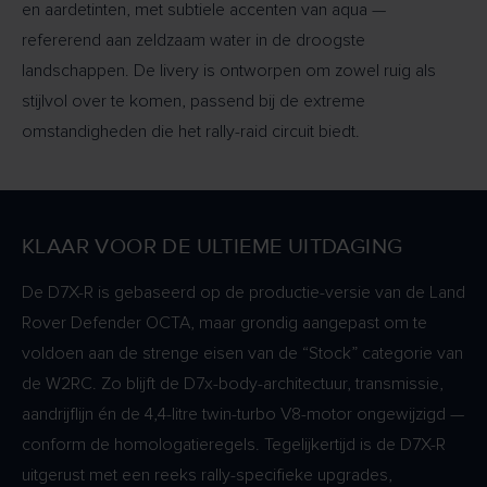
en aardetinten, met subtiele accenten van aqua —
refererend aan zeldzaam water in de droogste
landschappen. De livery is ontworpen om zowel ruig als
stijlvol over te komen, passend bij de extreme
omstandigheden die het rally-raid circuit biedt.
KLAAR VOOR DE ULTIEME UITDAGING
De D7X-R is gebaseerd op de productie-versie van de Land
Rover Defender OCTA, maar grondig aangepast om te
voldoen aan de strenge eisen van de “Stock” categorie van
de W2RC. Zo blijft de D7x-body-architectuur, transmissie,
aandrijflijn én de 4,4-litre twin-turbo V8-motor ongewijzigd —
conform de homologatieregels. Tegelijkertijd is de D7X-R
uitgerust met een reeks rally-specifieke upgrades,