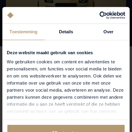
Toestemming
Details
Over
Deze website maakt gebruik van cookies
TOP-PILOTEN ACHTER HET STUUR
We gebruiken cookies om content en advertenties te
personaliseren, om functies voor social media te bieden
Drie ervaren rijdersduo’s zullen de Dakar D7X-R 2026 in
en om ons websiteverkeer te analyseren. Ook delen we
actie brengen: onder anderen de legendarische rally-rijder
informatie over uw gebruik van onze site met onze
partners voor social media, adverteren en analyse. Deze
Stéphane Peterhansel, plus respectievelijk Sara Price en
partners kunnen deze gegevens combineren met andere
Rokas Baciuška. Samen zullen zij het ultieme off-road
informatie die u aan ze heeft verstrekt of die ze hebben
avontuur aangaan: meer dan 5.000 km aan getimede
verzameld op basis van uw gebruik van hun services.
etappes over circa twee weken. Onder leiding van de
recent benoemde Team Principal Ian James is het team
klaar om hun debuut te maken in de zwaarste rally ter