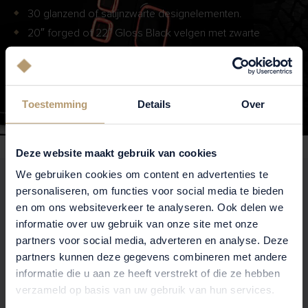
30 glanzend of satijnzwarte designelementen.
20″ forged of 22″ Gloss Black velgen met zwarte
naafdoppen.
Zwarte grille-badge en quad-uitlaat.
definitie van stealth-style
Dit is de
voor liefhebbers die
Toestemming
Details
Over
echt op willen vallen.
Deze website maakt gebruik van cookies
We gebruiken cookies om content en advertenties te
personaliseren, om functies voor social media te bieden
en om ons websiteverkeer te analyseren. Ook delen we
informatie over uw gebruik van onze site met onze
partners voor social media, adverteren en analyse. Deze
partners kunnen deze gegevens combineren met andere
informatie die u aan ze heeft verstrekt of die ze hebben
verzameld op basis van uw gebruik van hun services.