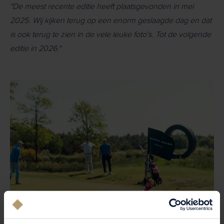
"De meest recente editie heeft plaatsgevonden in mei
2025. Wij kijken terug op een enorm geslaagde dag en dat
is ook terug te zien in de vele leuke foto's. Tot de volgende
editie in 2026."