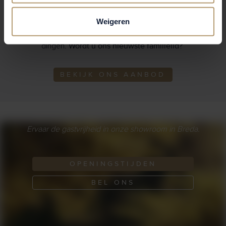
familie. Wanneer u een Range Rover, Defender, Discovery
óf Jaguar bij ons rijdt, zien wij u als familie. En met onze
Weigeren
Knook familie doen wij graag de leukste memorabele
Wordt u ons nieuwste familielid?
dingen.
BEKIJK ONS AANBOD
Ervaar de gastvrijheid in onze showroom in Breda.
OPENINGSTIJDEN
BEL ONS