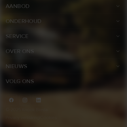
AANBOD
ONDERHOUD
SERVICE
OVER ONS
NIEUWS
VOLG ONS
© 2025 Knook Breda
Privacy verklaring
|
Cookies