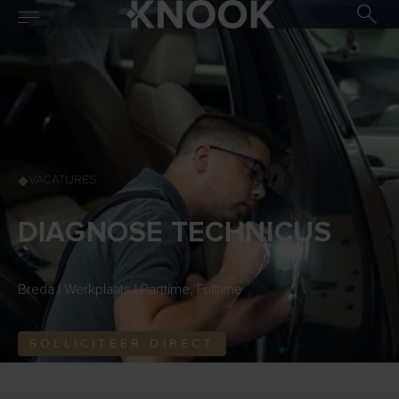
VACATURES
DIAGNOSE TECHNICUS
Breda | Werkplaats | Parttime, Fulltime
SOLLICITEER DIRECT