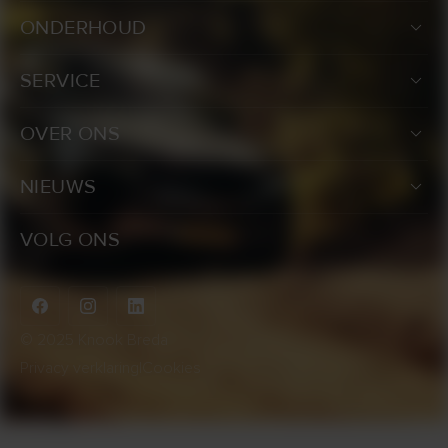
ONDERHOUD
SERVICE
OVER ONS
NIEUWS
VOLG ONS
© 2025 Knook Breda
Privacy verklaring
|
Cookies