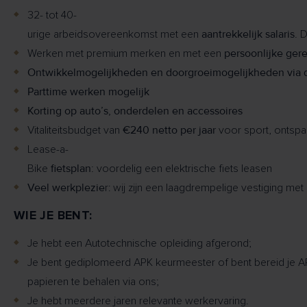
32- tot 40-
aantrekkelijk salaris.
urige arbeidsovereenkomst met een
Di
persoonlijke ger
Werken met premium merken en met een
Ontwikkelmogelijkheden en doorgroeimogelijkheden via
Parttime werken mogelijk
Korting op auto’s, onderdelen en accessoires
€240 netto per jaar
Vitaliteitsbudget van
voor sport, ontspa
Lease-a-
fietsplan:
Bike
voordelig een elektrische fiets leasen
Veel werkplezie
r: wij zijn een laagdrempelige vestiging me
WIE JE BENT:
Je hebt een Autotechnische opleiding afgerond;
Je bent gediplomeerd APK keurmeester of bent bereid je A
papieren te behalen via ons;
Je hebt meerdere jaren relevante werkervaring.